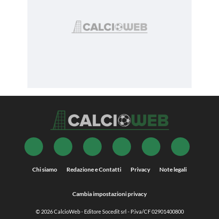
Chi siamo
Redazione e Contatti
Privacy
Note legali
Cambia impostazioni privacy
© 2026
CalcioWeb
- Editore Socedit srl - P.iva/CF 02901400800