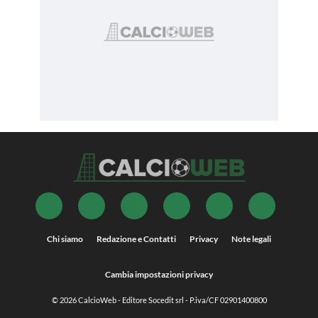
Chi siamo
Redazione e Contatti
Privacy
Note legali
Cambia impostazioni privacy
© 2026
CalcioWeb
- Editore Socedit srl - P.iva/CF 02901400800