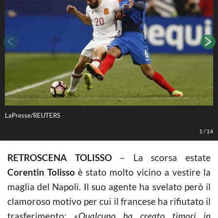
LaPresse/REUTERS
L
1
/
14
RETROSCENA TOLISSO
– La scorsa estate
Corentin Tolisso
è stato molto vicino a vestire la
maglia del Napoli. Il suo agente ha svelato però il
clamoroso motivo per cui il francese ha rifiutato il
trasferimento: «
Qualcuno ha creato timori in