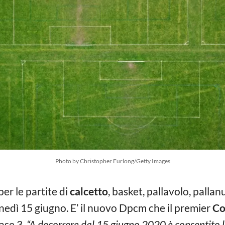
Photo by Christopher Furlong/Getty Images
er le partite di
calcetto
, basket, pallavolo, palla
lunedì 15 giugno. E’ il nuovo Dpcm che il premier
Co
Fase 3.
“A decorrere dal 15 giugno 2020 è consentito 