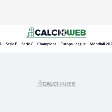
 A
Serie B
Serie C
Champions
Europa League
Mondiali 20