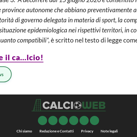
i e province autonome che abbiano preventivamente acc
torità di governo delegata in materia di sport, la comp
ituazione epidemiologica nei rispettivi territori, in c
quanto compatibili”,
è scritto nel testo di legge come
 il ca…lcio!
ws
Chi siamo
Redazione e Contatti
Privacy
Note legali