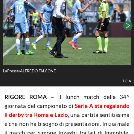
LaPresse/ALFREDO FALCONE
L
1
/
16
RIGORE ROMA
– Il lunch match della 34^
giornata del campionato di
Serie A sta regalando
il derby tra Roma e Lazio,
una partita sentitissima
e che non ha bisogno di presentazioni. Inizia male
il match per Simone Inzaghi, forfait di Immobile.