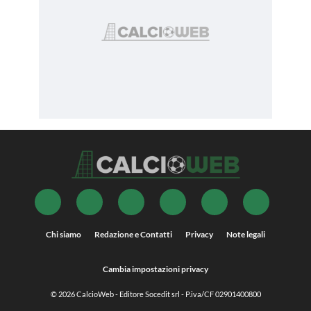
Chi siamo
Redazione e Contatti
Privacy
Note legali
Cambia impostazioni privacy
© 2026
CalcioWeb
- Editore Socedit srl - P.iva/CF 02901400800