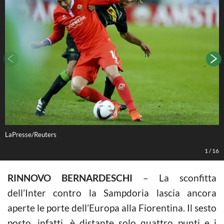
LaPresse/Reuters
(
1
/
16
RINNOVO BERNARDESCHI
– La sconfitta
dell’Inter contro la Sampdoria lascia ancora
aperte le porte dell’Europa alla Fiorentina. Il sesto
posto, infatti, è distante solo quattro punti e i