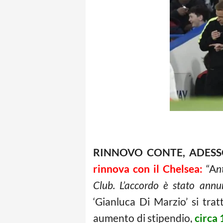
RINNOVO CONTE, ADESSO
rinnova con il Chelsea:
“A
n
Club. L’accordo è stato annun
‘Gianluca Di Marzio’ si tr
aumento di stipendio,
circa 