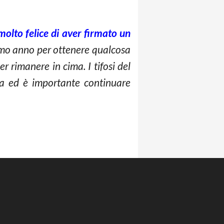
olto felice di aver firmato un
mo anno per ottenere qualcosa
r rimanere in cima. I tifosi del
a ed è importante continuare