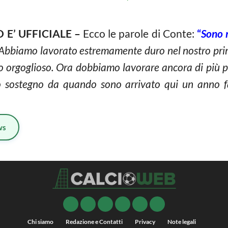
E’ UFFICIALE –
Ecco le parole di Conte:
“
Sono m
 Abbiamo lavorato estremamente duro nel nostro pri
to orgoglioso. Ora dobbiamo lavorare ancora di più pe
 sostegno da quando sono arrivato qui un anno f
ws
Chi siamo
Redazione e Contatti
Privacy
Note legali