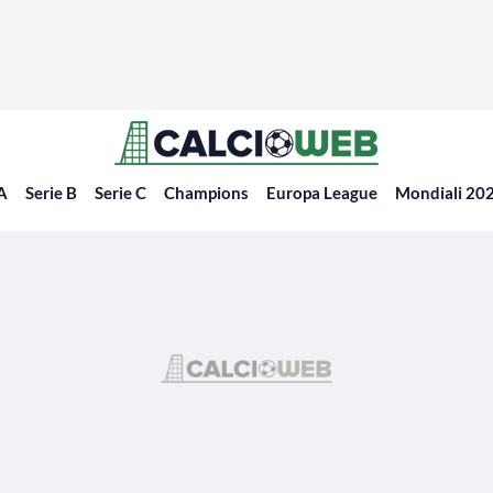
 A
Serie B
Serie C
Champions
Europa League
Mondiali 20