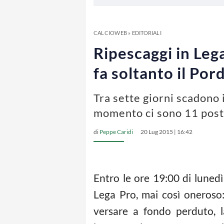
CALCIOWEB
»
EDITORIALI
Ripescaggi in Lega
fa soltanto il Po
Tra sette giorni scadono 
momento ci sono 11 posti 
di
Peppe Caridi
20 Lug 2015 | 16:42
Entro le ore 19:00 di lunedì
Lega Pro, mai così oneroso:
versare a fondo perduto, la