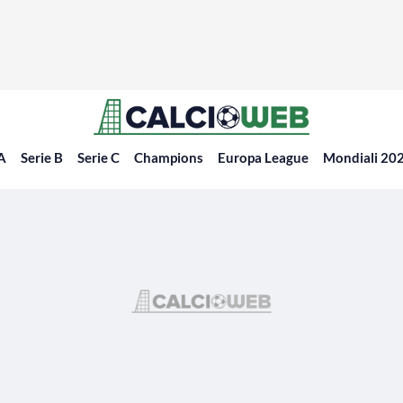
 A
Serie B
Serie C
Champions
Europa League
Mondiali 20