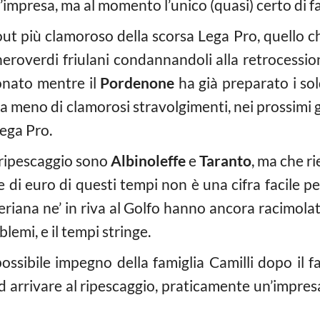
impresa, ma al momento l’unico (quasi) certo di fa
out più clamoroso della scorsa Lega Pro, quello ch
 neroverdi friulani condannandoli alla retrocession
ionato mentre il
Pordenone
ha già preparato i so
, a meno di clamorosi stravolgimenti, nei prossim
Lega Pro.
al ripescaggio sono
Albinoleffe
e
Taranto
, ma che ri
 di euro di questi tempi non è una cifra facile pe
eriana ne’ in riva al Golfo hanno ancora racimolat
lemi, e il tempi stringe.
 possibile impegno della famiglia Camilli dopo il 
 ad arrivare al ripescaggio, praticamente un’impres