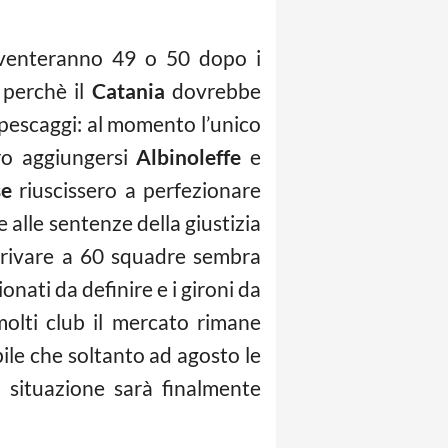
iventeranno 49 o 50 dopo i
 perchè il
Catania
dovrebbe
ripescaggi: al momento l’unico
ero aggiungersi
Albinoleffe
e
se
riuscissero a perfezionare
e alle sentenze della giustizia
rrivare a 60 squadre sembra
nati da definire e i gironi da
molti club il mercato rimane
bile che soltanto ad agosto le
a situazione sarà finalmente