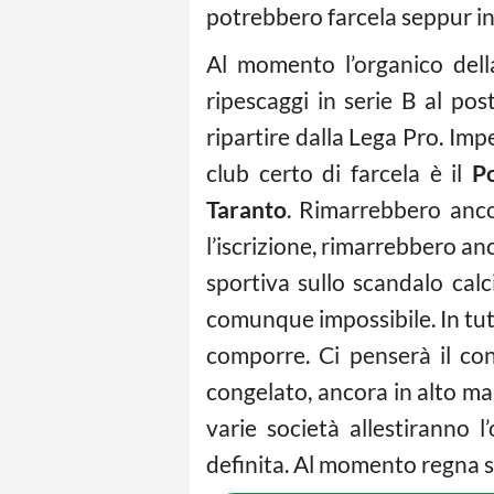
potrebbero farcela seppur in
Al momento l’organico del
ripescaggi in serie B al po
ripartire dalla Lega Pro. Imp
club certo di farcela è il
P
Taranto
. Rimarrebbero anco
l’iscrizione, rimarrebbero anc
sportiva sullo scandalo ca
comunque impossibile. In tutt
comporre. Ci penserà il con
congelato, ancora in alto mar
varie società allestiranno 
definita. Al momento regna s