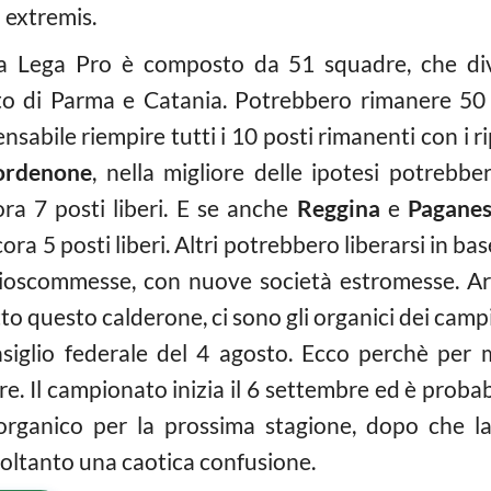
 extremis.
la Lega Pro è composto da 51 squadre, che d
sto di Parma e Catania. Potrebbero rimanere 50
ensabile riempire tutti i 10 posti rimanenti con i 
ordenone
, nella migliore delle ipotesi potrebb
ra 7 posti liberi. E se anche
Reggina
e
Pagane
ora 5 posti liberi. Altri potrebbero liberarsi in bas
lcioscommesse, con nuove società estromesse. A
o questo calderone, ci sono gli organici dei campio
siglio federale del 4 agosto. Ecco perchè per 
e. Il campionato inizia il 6 settembre ed è proba
l’organico per la prossima stagione, dopo che l
oltanto una caotica confusione.