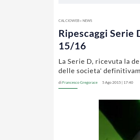
CALCIOWEB
»
NEWS
Ripescaggi Serie 
15/16
La Serie D, ricevuta la de
delle societa' definitiva
di
Francesco Gregorace
5 Ago 2015 | 17:40