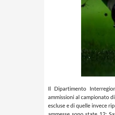
Il Dipartimento Interregio
ammissioni al campionato d
escluse e di quelle invece ri
ammesse sono state 12: Sav