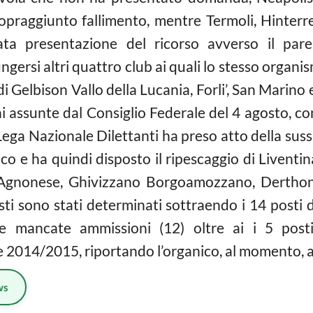
 sopraggiunto fallimento, mentre Termoli, Hinterr
ata presentazione del ricorso avverso il pare
gersi altri quattro club ai quali lo stesso organism
 di Gelbison Vallo della Lucania, Forli’, San Marino
ni assunte dal Consiglio Federale del 4 agosto, co
ega Nazionale Dilettanti ha preso atto della suss
ico e ha quindi disposto il ripescaggio di Livent
 Agnonese, Ghivizzano Borgoamozzano, Derthona,
sti sono stati determinati sottraendo i 14 posti 
e mancate ammissioni (12) oltre ai i 5 posti 
 2014/2015, riportando l’organico, al momento, a 
ws