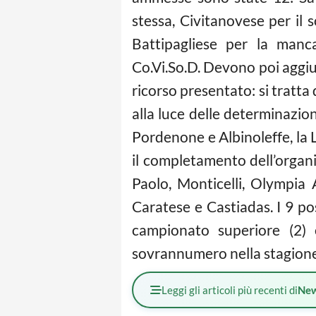
stessa, Civitanovese per il
Battipagliese per la manc
Co.Vi.So.D. Devono poi aggiun
ricorso presentato: si tratta
alla luce delle determinazio
Pordenone e Albinoleffe, la L
il completamento dell’organ
Paolo, Monticelli, Olympia
Caratese e Castiadas. I 9 po
campionato superiore (2) 
sovrannumero nella stagione
Leggi gli articoli più recenti di
Ne