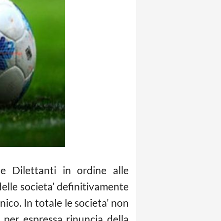
e Dilettanti in ordine alle
delle societa’ definitivamente
ico. In totale le societa’ non
per espressa rinuncia della