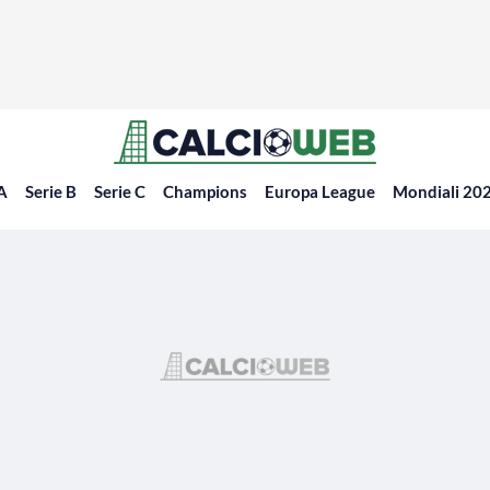
 A
Serie B
Serie C
Champions
Europa League
Mondiali 20