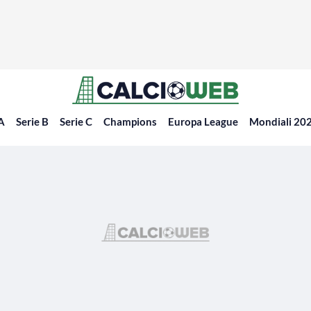
 A
Serie B
Serie C
Champions
Europa League
Mondiali 20