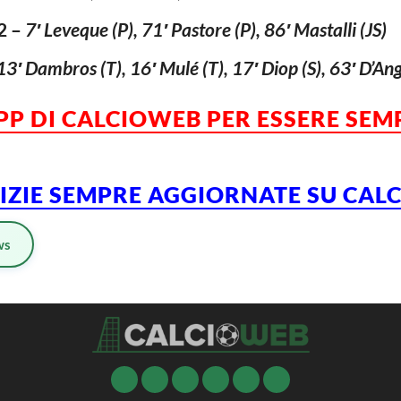
2 –
7′ Leveque (P), 71′ Pastore (P), 86′ Mastalli (JS)
13′ Dambros (T), 16′ Mulé (T), 17′ Diop (S), 63′ D’Ang
APP DI CALCIOWEB PER ESSERE SE
TIZIE SEMPRE AGGIORNATE SU CA
ws