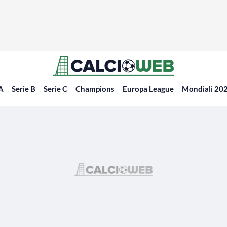
 A
Serie B
Serie C
Champions
Europa League
Mondiali 20