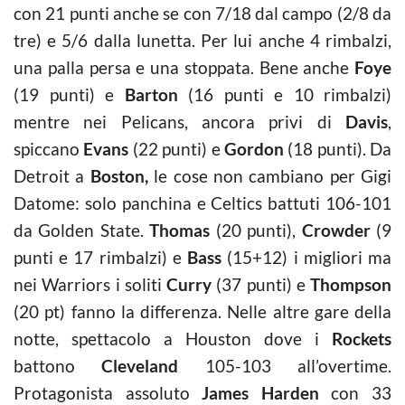
con 21 punti anche se con 7/18 dal campo (2/8 da
tre) e 5/6 dalla lunetta. Per lui anche 4 rimbalzi,
una palla persa e una stoppata. Bene anche
Foye
(19 punti) e
Barton
(16 punti e 10 rimbalzi)
mentre nei Pelicans, ancora privi di
Davis
,
spiccano
Evans
(22 punti) e
Gordon
(18 punti). Da
Detroit a
Boston,
le cose non cambiano per Gigi
Datome: solo panchina e Celtics battuti 106-101
da Golden State.
Thomas
(20 punti),
Crowder
(9
punti e 17 rimbalzi) e
Bass
(15+12) i migliori ma
nei Warriors i soliti
Curry
(37 punti) e
Thompson
(20 pt) fanno la differenza. Nelle altre gare della
notte, spettacolo a Houston dove i
Rockets
battono
Cleveland
105-103 all’overtime.
Protagonista assoluto
James Harden
con 33