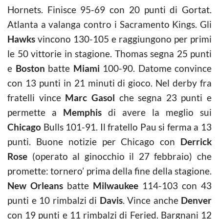
Hornets. Finisce 95-69 con 20 punti di Gortat.
Atlanta a valanga contro i Sacramento Kings. Gli
Hawks
vincono 130-105 e raggiungono per primi
le 50 vittorie in stagione. Thomas segna 25 punti
e
Boston
batte
Miami
100-90. Datome convince
con 13 punti in 21 minuti di gioco. Nel derby fra
fratelli vince
Marc Gasol
che segna 23 punti e
permette a
Memphis
di avere la meglio sui
Chicago
Bulls 101-91. Il fratello Pau si ferma a 13
punti. Buone notizie per Chicago con
Derrick
Rose
(operato al ginocchio il 27 febbraio) che
promette: tornero’ prima della fine della stagione.
New Orleans
batte
Milwaukee
114-103 con 43
punti e 10 rimbalzi di
Davis
. Vince anche
Denver
con 19 punti e 11 rimbalzi di Feried. Bargnani 12