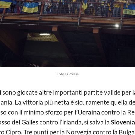
Foto LaPresse
i sono giocate altre importanti partite valide per 
nia. La vittoria più netta è sicuramente quella d
sso con il minimo sforzo per
l’Ucraina
contro la Re
so del Galles contro l’Irlanda, si salva la
Slovenia
o Cipro. Tre punti per la Norvegia contro la Bulga