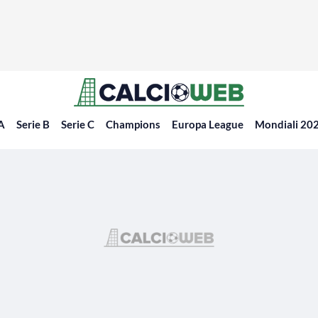
 A
Serie B
Serie C
Champions
Europa League
Mondiali 20