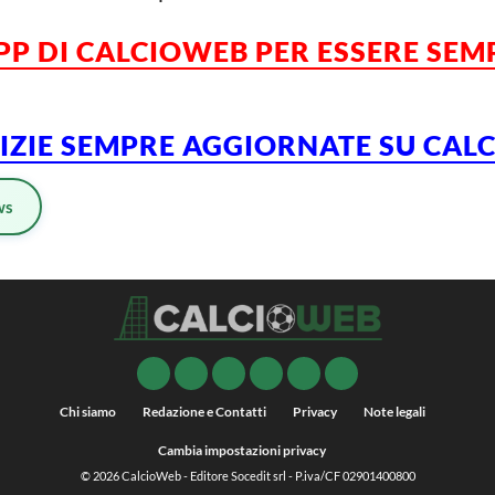
PP DI CALCIOWEB PER ESSERE SE
TIZIE SEMPRE AGGIORNATE SU CA
ws
Chi siamo
Redazione e Contatti
Privacy
Note legali
Cambia impostazioni privacy
© 2026
CalcioWeb
- Editore Socedit srl - P.iva/CF 02901400800