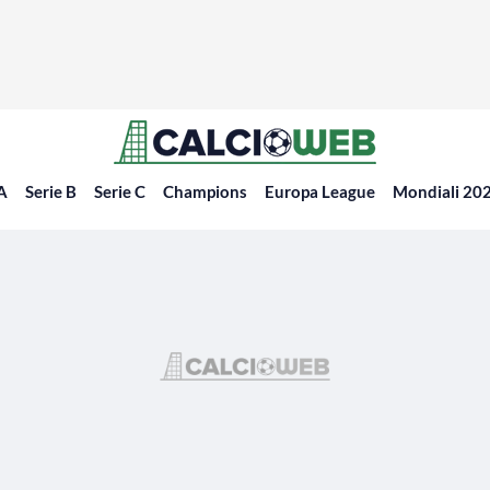
 A
Serie B
Serie C
Champions
Europa League
Mondiali 20