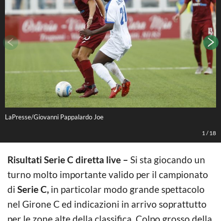
LaPresse/Giovanni Pappalardo Joe
L
1
/
18
Risultati Serie C diretta live –
Si sta giocando un
turno molto importante valido per il campionato
di
Serie C,
in particolar modo grande spettacolo
nel Girone C ed indicazioni in arrivo soprattutto
per le zone alte della classifica. Colpo grosso della