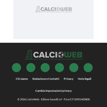
Chi siamo
Redazione e Contatti
Privacy
Note legali
Cambia impostazioni privacy
© 2026
CalcioWeb
- Editore Socedit srl - P.iva/CF 02901400800