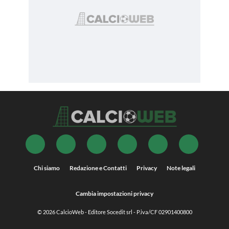
Chi siamo
Redazione e Contatti
Privacy
Note legali
Cambia impostazioni privacy
© 2026
CalcioWeb
- Editore Socedit srl - P.iva/CF 02901400800