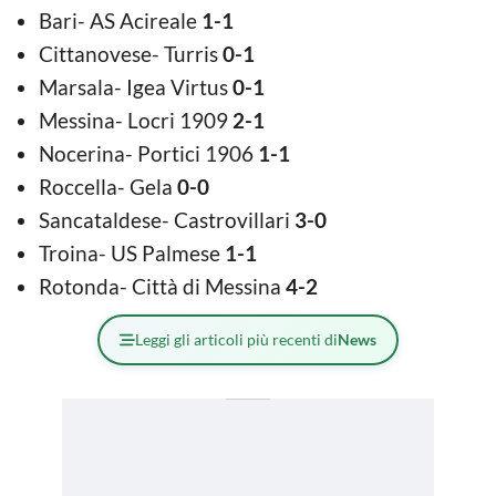
Bari- AS Acireale
1-1
Cittanovese- Turris
0-1
Marsala- Igea Virtus
0-1
Messina- Locri 1909
2-1
Nocerina- Portici 1906
1-1
Roccella- Gela
0-0
Sancataldese- Castrovillari
3-0
Troina- US Palmese
1-1
Rotonda- Città di Messina
4-2
Leggi gli articoli più recenti di
News