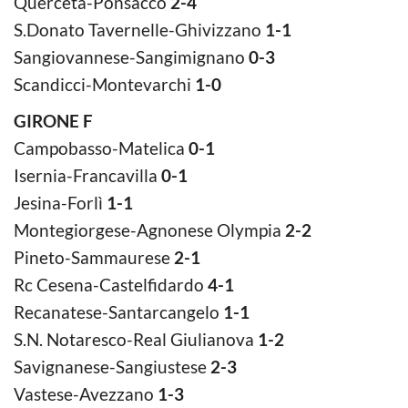
Querceta-Ponsacco
2-4
S.Donato Tavernelle-Ghivizzano
1-1
Sangiovannese-Sangimignano
0-3
Scandicci-Montevarchi
1-0
GIRONE F
Campobasso-Matelica
0-1
Isernia-Francavilla
0-1
Jesina-Forlì
1-1
Montegiorgese-Agnonese Olympia
2-2
Pineto-Sammaurese
2-1
Rc Cesena-Castelfidardo
4-1
Recanatese-Santarcangelo
1-1
S.N. Notaresco-Real Giulianova
1-2
Savignanese-Sangiustese
2-3
Vastese-Avezzano
1-3