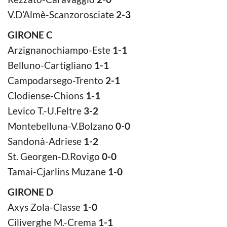
V.D’Almè-Scanzorosciate
2-3
GIRONE C
Arzignanochiampo-Este
1-1
Belluno-Cartigliano
1-1
Campodarsego-Trento
2-1
Clodiense-Chions
1-1
Levico T.-U.Feltre
3-2
Montebelluna-V.Bolzano
0-0
Sandonà-Adriese
1-2
St. Georgen-D.Rovigo
0-0
Tamai-Cjarlins Muzane
1-0
GIRONE D
Axys Zola-Classe
1-0
Ciliverghe M.-Crema
1-1