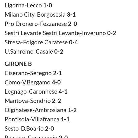
Ligorna-Lecco
1-0
Milano City-Borgosesia
3-1
Pro Dronero-Fezzanese
2-0
Sestri Levante Sestri Levante-Inveruno
0-2
Stresa-Folgore Caratese
0-4
U.Sanremo-Casale
0-2
GIRONE B
Ciserano-Seregno
2
-1
Como-V.Bergamo
4-0
Legnago-Caronnese
4-1
Mantova-Sondrio
2-2
Olginatese-Ambrosiana
1-2
Pontisola-Villafranca
1-1
Sesto-D.Boario
2-0
Rezzato-Caravaggio
2-0