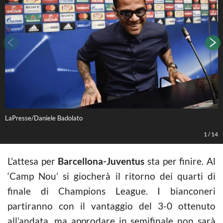
LaPresse/Daniele Badolato
L
1
/
14
L’attesa per
Barcellona-Juventus
sta per finire. Al
‘Camp Nou’ si giocherà il ritorno dei quarti di
finale di Champions League. I bianconeri
partiranno con il vantaggio del 3-0 ottenuto
all’andata, ma approdare in semifinale non sarà