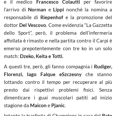
e il medico
Francesco Colautti
per favorire
l’arrivo di
Norman
e
Lippi
nonchè la nomina a
responsabile di
Riepenhof
e la promozione del
dottor
Del Vescovo
. Come evidenzia “La Gazzetta
dello Sport”, però, il problema dell’infermeria
affollata è rimasto e nella partita contro il Carpi è
emerso prepotentemente con tre ko in un solo
match:
Dzeko, Keita e Totti.
A questi tre, però, gli fanno compagnia i
Rudiger,
Florenzi, Iago Falque eSzczesny
che stanno
lottando contro il tempo per recuperare al più
presto dai rispettivi problemi fisici. Senza
dimenticare i guai muscolari patiti ad inizio
stagione da
Maicon
e
Pjanic
.
Intanto la trasferta di Champions in casa del
Bate