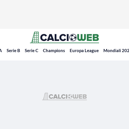
 A
Serie B
Serie C
Champions
Europa League
Mondiali 20