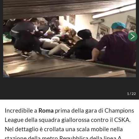
v
1
/
22
Incredibile a
Roma
prima della gara di Champions
League della squadra giallorossa contro il CSKA.
Nel dettaglio è crollata una scala mobile nella
stazione della metro Repubblica della linea A,