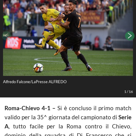
Alfredo Falcone/LaPresse ALFREDO
A
1
/
16
Roma-Chievo 4-1 –
Si è concluso il primo match
valido per la 35^ giornata del campionato di
Serie
A
, tutto facile per la Roma contro il Chievo,
dominio della squadra di Di Francesco che si