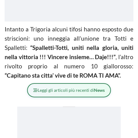
Intanto a Trigoria alcuni tifosi hanno esposto due
striscioni: uno inneggia all’unione tra Totti e
Spalletti:
“Spalletti-Totti, uniti nella gloria, uniti
nella vittoria !!! Vincere insieme… Daje!!!”
, l’altro
rivolto proprio al numero 10 giallorosso:
“Capitano sta citta’ vive di te ROMA TI AMA”.
Leggi gli articoli più recenti di
News