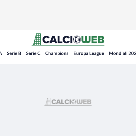
 A
Serie B
Serie C
Champions
Europa League
Mondiali 20