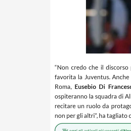
“Non credo che il discorso 
favorita la Juventus. Anche 
Roma,
Eusebio Di Frances
ospiteranno la squadra di Al
recitare un ruolo da protagon
non per gli altri”, ha tagliat
Leggi gli articoli più recenti di
Ne