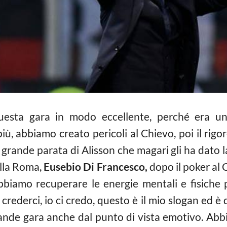
esta gara in modo eccellente, perché era una s
ù, abbiamo creato pericoli al Chievo, poi il rigor
ande parata di Alisson che magari gli ha dato la 
ella Roma,
Eusebio Di Francesco,
dopo il poker al 
bbiamo recuperare le energie mentali e fisiche
ederci, io ci credo, questo è il mio slogan ed è q
ande gara anche dal punto di vista emotivo. Abb