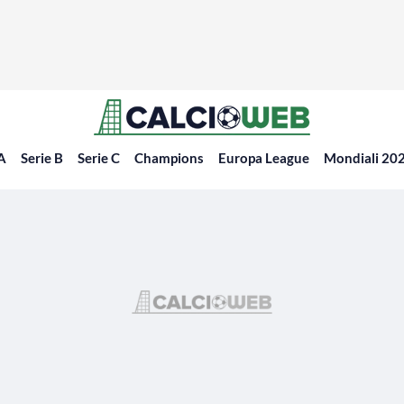
 A
Serie B
Serie C
Champions
Europa League
Mondiali 20