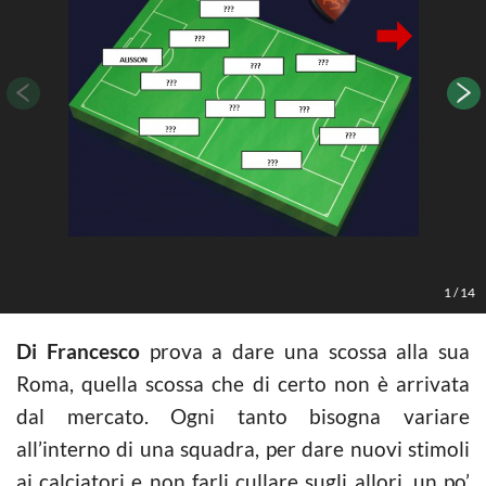
A
1
/
14
Di Francesco
prova a dare una scossa alla sua
Roma, quella scossa che di certo non è arrivata
dal mercato. Ogni tanto bisogna variare
all’interno di una squadra, per dare nuovi stimoli
ai calciatori e non farli cullare sugli allori, un po’