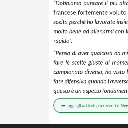
“Dobbiamo puntare il più alt
francese fortemente voluto
scelta perché ho lavorato insie
molto bene ad allenarmi con lu
rapido”.
“Penso di aver qualcosa da mig
fare le scelte giuste al mom
campionato diverso, ho visto 
fase difensiva quando l’avversar
questo è un aspetto fondamenta
Leggi gli articoli più recenti di
Ne