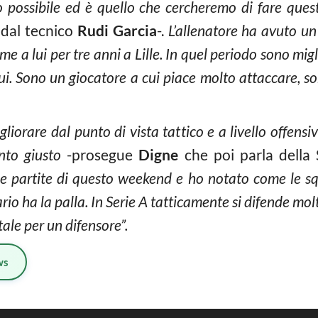
o possibile ed è quello che cercheremo di fare que
 dal tecnico
Rudi Garcia
-.
L’allenatore ha avuto un
me a lui per tre anni a Lille. In quel periodo sono mi
i. Sono un giocatore a cui piace molto attaccare, so
liorare dal punto di vista tattico e a livello offensi
ento giusto
-prosegue
Digne
che poi parla della S
le partite di questo weekend e ho notato come le s
io ha la palla. In Serie A tatticamente si difende mol
le per un difensore”.
ws