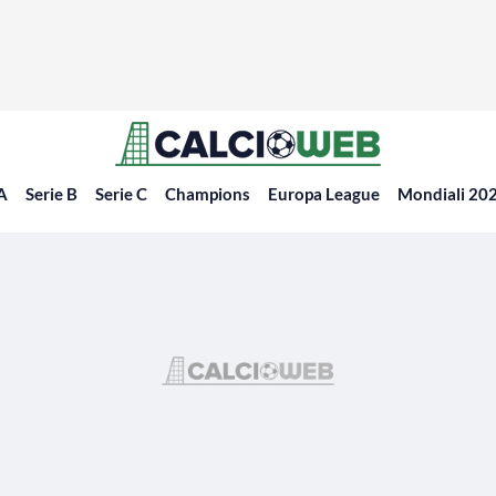
 A
Serie B
Serie C
Champions
Europa League
Mondiali 20