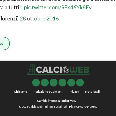
a a tutti!!
pic.twitter.com/SEx46Yk8Fy
lorenzi)
28 ottobre 2016
ws
Chi siamo
Redazione e Contatti
Privacy
Note legali
Cambia impostazioni privacy
© 2026
CalcioWeb
- Editore Socedit srl - P.iva/CF 02901400800