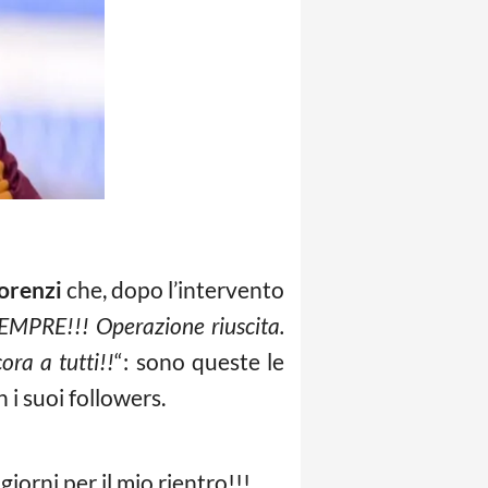
orenzi
che, dopo l’intervento
MPRE!!! Operazione riuscita.
ora a tutti!!
“: sono queste le
 i suoi followers.
orni per il mio rientro!!!