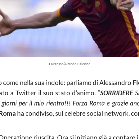
LaPresse/Alfredo Falcone
io come nella sua indole: parliamo di Alessandro
Fl
ato a Twitter il suo stato d’animo. “
SORRIDERE
SE
 giorni per il mio rientro!!! Forza Roma e grazie anc
Roma
ha condiviso, sul celebre social network, con
zione riuscita. Ora si iniziano già a contare i gi