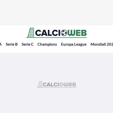
 A
Serie B
Serie C
Champions
Europa League
Mondiali 20