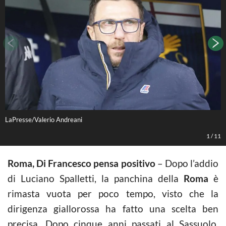
LaPresse/Valerio Andreani
L
1
/
11
Roma, Di Francesco pensa positivo
– Dopo l’addio
di Luciano Spalletti, la panchina della
Roma
è
rimasta vuota per poco tempo, visto che la
dirigenza giallorossa ha fatto una scelta ben
precisa. Dopo cinque anni passati al Sassuolo,