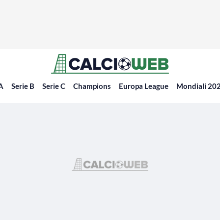
 A
Serie B
Serie C
Champions
Europa League
Mondiali 20