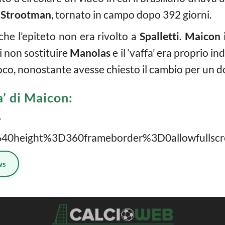
 Strootman
, tornato in campo dopo 392 giorni.
he l’epiteto non era rivolto a
Spalletti. Maicon
i
i non sostituire
Manolas
e il ‘vaffa’ era proprio in
gioco, nonostante avesse chiesto il cambio per un do
a’ di Maicon:
?
0height%3D360frameborder%3D0allowfullscre
ws