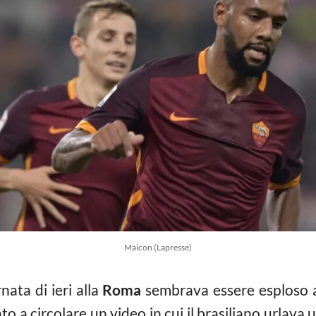
Maicon (Lapresse)
rnata di ieri alla
Roma
sembrava essere esploso a
ato a circolare un video in cui il brasiliano urlava