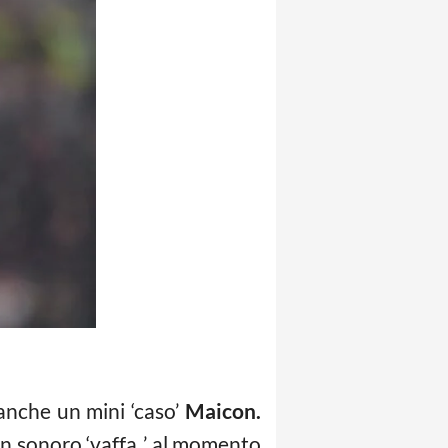
nche un mini ‘caso’
Maicon.
 un sonoro ‘vaffa..’ al momento