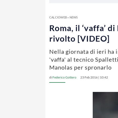
CALCIOWEB
»
NEWS
Roma, il ‘vaffa’ d
rivolto [VIDEO]
Nella giornata di ieri ha 
'vaffa' al tecnico Spallet
Manolas per spronarlo
di
Federico Gottero
23 Feb 2016 | 10:42