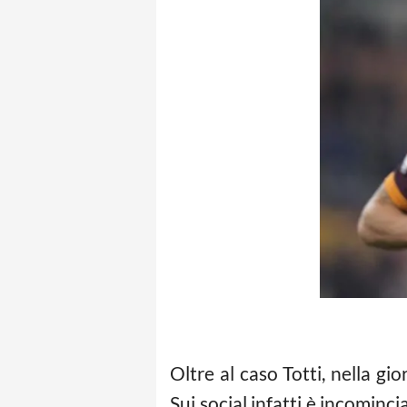
Oltre al caso Totti, nella gio
Sui social infatti è incominci