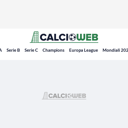
 A
Serie B
Serie C
Champions
Europa League
Mondiali 20