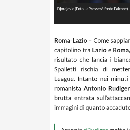
Djordjevic (Foto LaPresse/Alfredo Falcone)
Roma-Lazio
– Come sappiamo
capitolino tra
Lazio
e
Roma
risultato che lancia i bia
Spalletti rischia di mette
League. Intanto nei minuti 
romanista
Antonio
Rudige
brutta entrata sull’attacca
immagini di quanto accaduto 
Antonio
#Rudiger
mette i 