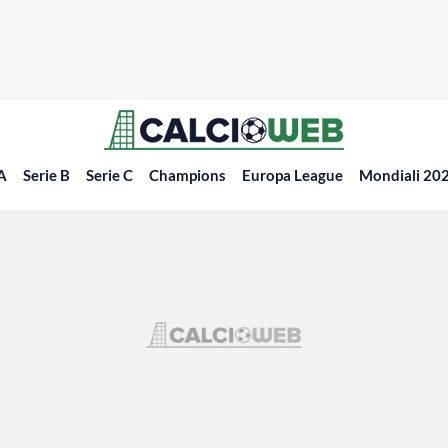
 A
Serie B
Serie C
Champions
Europa League
Mondiali 20