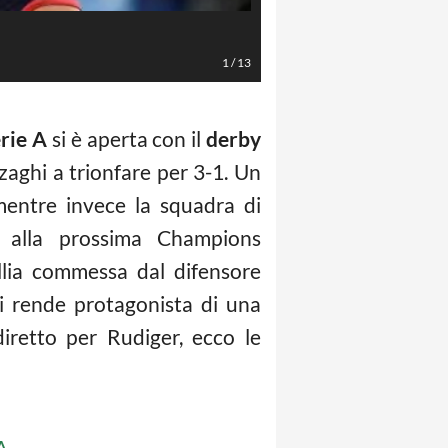
Djordjevic (Foto LaPresse/Alfredo
1
/
13
rie A
si è aperta con il
derby
Inzaghi a trionfare per 3-1. Un
mentre invece la squadra di
tto alla prossima Champions
ollia commessa dal difensore
si rende protagonista di una
 diretto per Rudiger, ecco le
A