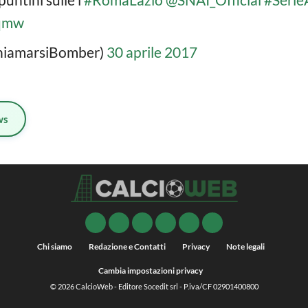
Aqmw
hiamarsiBomber)
30 aprile 2017
ws
Chi siamo
Redazione e Contatti
Privacy
Note legali
Cambia impostazioni privacy
© 2026
CalcioWeb
- Editore Socedit srl - P.iva/CF 02901400800