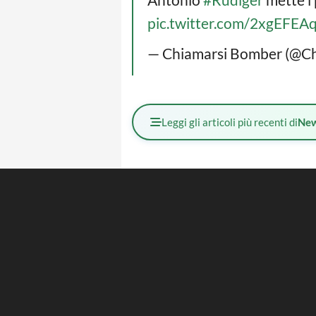
pic.twitter.com/2xgEFE
— Chiamarsi Bomber (@C
Leggi gli articoli più recenti di
Ne