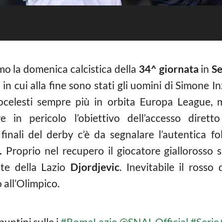
 la domenica calcistica della
34^ giornata
in
Se
, in cui alla fine sono stati gli uomini di Simone 
ncocelesti sempre più in orbita Europa League, 
re in pericolo l’obiettivo dell’accesso dire
finali del derby c’è da segnalare l’autentica f
r.
Proprio nel recupero il giocatore giallorosso 
nte della Lazio
Djordjevic
. Inevitabile il rosso
all’Olimpico.
puntini sulle i
#RomaLazio
@SNAI_Official
#Serie