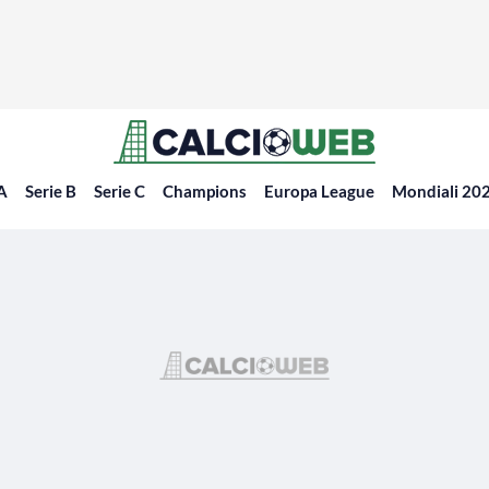
 A
Serie B
Serie C
Champions
Europa League
Mondiali 20