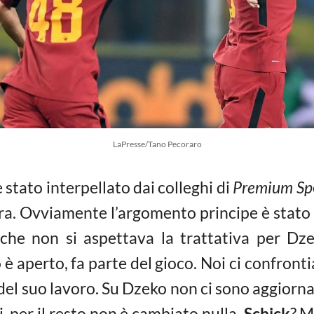
LaPresse/Tano Pecoraro
 è stato interpellato dai colleghi di
Premium Sp
ra. Ovviamente l’argomento principe è stato 
che non si aspettava la trattativa per Dze
è aperto, fa parte del gioco. Noi ci confro
 del suo lavoro. Su Dzeko non ci sono aggior
hi, per il resto non è cambiato nulla.
Schick
? M