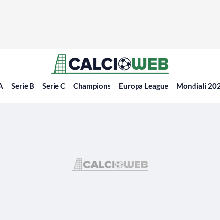
 A
Serie B
Serie C
Champions
Europa League
Mondiali 20