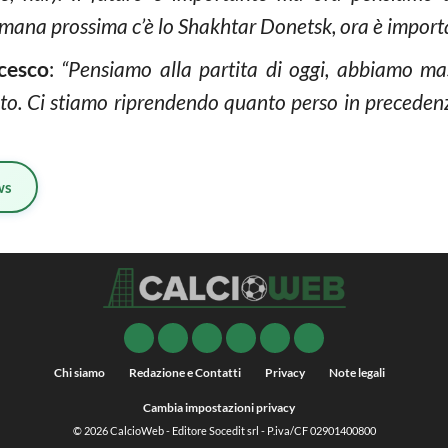
mana prossima c’è lo Shakhtar Donetsk, ora è importan
cesco
:
“Pensiamo alla partita di oggi, abbiamo mas
to. Ci stiamo riprendendo quanto perso in preceden
ws
Chi siamo
Redazione e Contatti
Privacy
Note legali
Cambia impostazioni privacy
© 2026
CalcioWeb
- Editore Socedit srl - P.iva/CF 02901400800