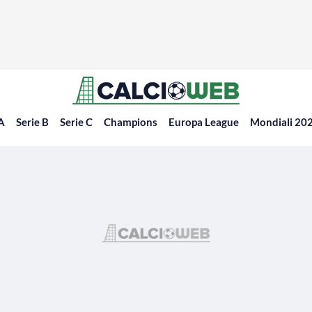
 A
Serie B
Serie C
Champions
Europa League
Mondiali 20