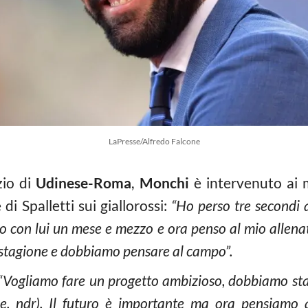
LaPresse/Alfredo Falcone
zio di
Udinese-Roma
,
Monchi
è intervenuto ai 
 Spalletti sui giallorossi:
“Ho perso tre secondi a
to con lui un mese e mezzo e ora penso al mio allenato
stagione e dobbiamo pensare al campo”.
“Vogliamo fare un progetto ambizioso, dobbiamo stare 
e, ndr). Il futuro è importante ma ora pensiamo al