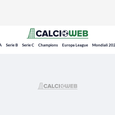
 A
Serie B
Serie C
Champions
Europa League
Mondiali 20