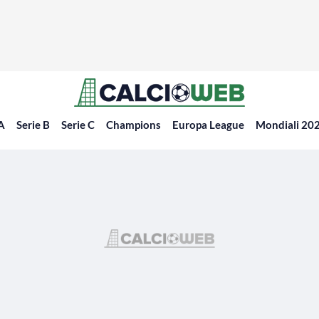
 A
Serie B
Serie C
Champions
Europa League
Mondiali 20