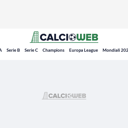
 A
Serie B
Serie C
Champions
Europa League
Mondiali 20