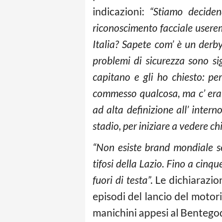
indicazioni:
“Stiamo deciden
riconoscimento facciale userem
Italia? Sapete com’ è un derb
problemi di sicurezza sono si
capitano e gli ho chiesto: p
commesso qualcosa, ma c’ eran
ad alta definizione all’ inter
stadio, per iniziare a vedere ch
“Non esiste brand mondiale se
tifosi della Lazio. Fino a cinq
fuori di testa”.
Le dichiarazio
episodi del lancio del motori
manichini appesi al Bentegod