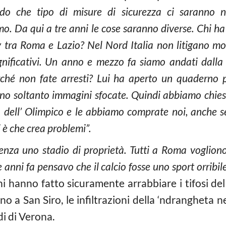
do che tipo di misure di sicurezza ci saranno n
o. Da qui a tre anni le cose saranno diverse. Chi ha 
y tra Roma e Lazio? Nel Nord Italia non litigano mo
gnificativi. Un anno e mezzo fa siamo andati dalla 
erché non fate arresti? Lui ha aperto un quaderno
o soltanto immagini sfocate. Quindi abbiamo chies
no dell’ Olimpico e le abbiamo comprate noi, anche s
i è che crea problemi”.
nza uno stadio di proprietà. Tutti a Roma vogliono 
ue anni fa pensavo che il calcio fosse uno sport orrib
ni hanno fatto sicuramente arrabbiare i tifosi de
no a San Siro, le infiltrazioni della ‘ndrangheta n
i di Verona.