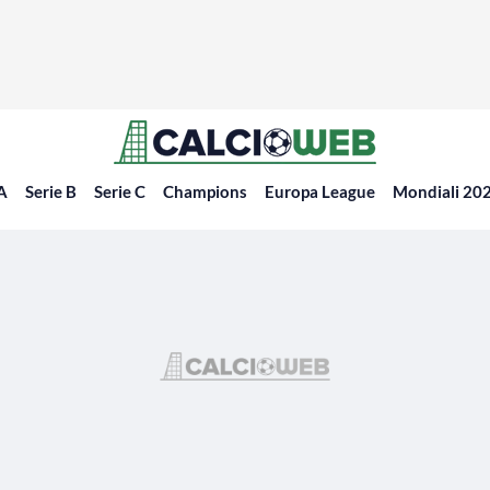
 A
Serie B
Serie C
Champions
Europa League
Mondiali 20