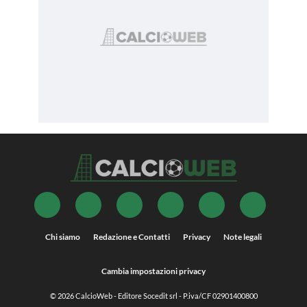
Chi siamo
Redazione e Contatti
Privacy
Note legali
Cambia impostazioni privacy
© 2026
CalcioWeb
- Editore Socedit srl - P.iva/CF 02901400800