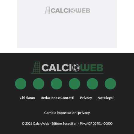
Chi siamo
Redazione e Contatti
Privacy
Note legali
Cambia impostazioni privacy
© 2026
CalcioWeb
- Editore Socedit srl - P.iva/CF 02901400800