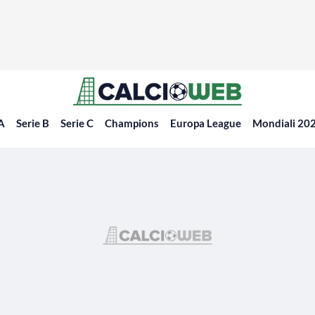
 A
Serie B
Serie C
Champions
Europa League
Mondiali 20