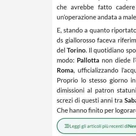
che avrebbe fatto cadere 
un’operazione andata a male c
E, stando a quanto riportato 
ds giallorosso faceva rifer
del
Torino
. Il quotidiano sp
modo:
Pallotta
non diede l’
Roma
, ufficializzando l’ac
Proprio lo stesso giorno i
dimissioni al patron statun
screzi di questi anni tra
Sab
Che hanno finito per logorare
Leggi gli articoli più recenti di
Ne