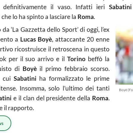
definitivamente il vaso. Infatti ieri
Sabatini
he lo ha spinto a lasciare la
Roma
.
da ‘La Gazzetta dello Sport’ di oggi, l’ex
imento a
Lucas Boyè
, attaccante 20 enne
ortivo ricostruisce il retroscena in questo
ok per il suo arrivo e il
Torino
beffò la
quisto di
Boyè
il primo febbraio scorso.
n cui
Sabatini
ha formalizzato le prime
itense. Insomma, solo l’ultimo dei tanti
Boyè (Fo
atini
e il clan del presidente della
Roma
.
 il rapporto.
ws