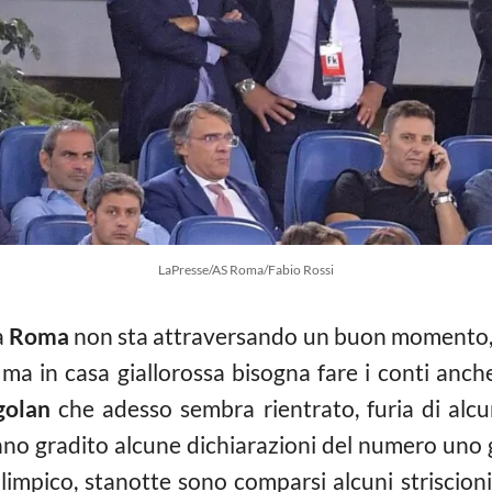
LaPresse/AS Roma/Fabio Rossi
a
Roma
non sta attraversando un buon momento, 
ma in casa giallorossa bisogna fare i conti anche
golan
che adesso sembra rientrato, furia di alcun
nno gradito alcune dichiarazioni del numero uno gi
Olimpico, stanotte sono comparsi alcuni striscioni