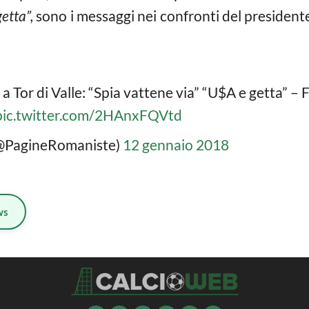
etta”,
sono i messaggi nei confronti del presidente
a Tor di Valle: “Spia vattene via” “U$A e getta” 
pic.twitter.com/2HAnxFQVtd
(@PagineRomaniste)
12 gennaio 2018
ws