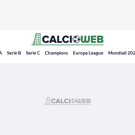
 A
Serie B
Serie C
Champions
Europa League
Mondiali 20