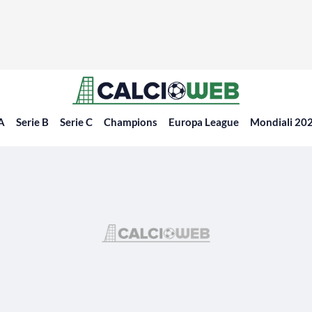
 A
Serie B
Serie C
Champions
Europa League
Mondiali 20