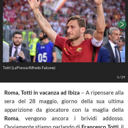
Totti (LaPresse/Alfredo Falcone)
L
1
/
29
Roma, Totti in vacanza ad Ibiza
– A ripensare alla
sera del 28 maggio, giorno della sua ultima
apparizione da giocatore con la maglia della
Roma
, vengono ancora i brividi addosso.
Ovviamente stiamo parlando di
Francesco Totti
, il