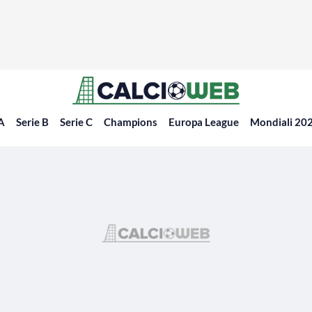
 A
Serie B
Serie C
Champions
Europa League
Mondiali 20