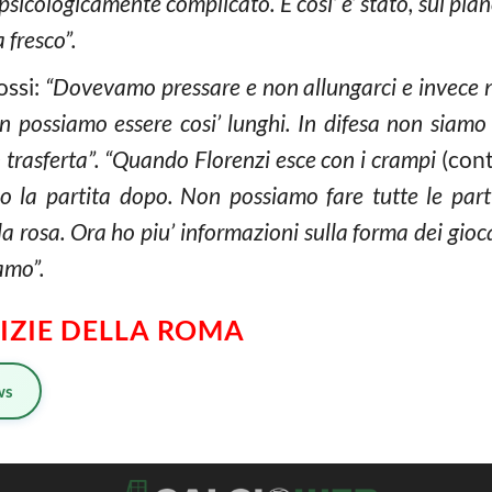
psicologicamente complicato. E cosi’ e’ stato, sul pian
 fresco”.
ossi:
“Dovevamo pressare e non allungarci e invece n
n possiamo essere cosi’ lunghi. In difesa non siamo
 trasferta”. “Quando Florenzi esce con i crampi
(cont
io la partita dopo. Non possiamo fare tutte le parti
 la rosa. Ora ho piu’ informazioni sulla forma dei gio
amo”.
TIZIE DELLA ROMA
ws