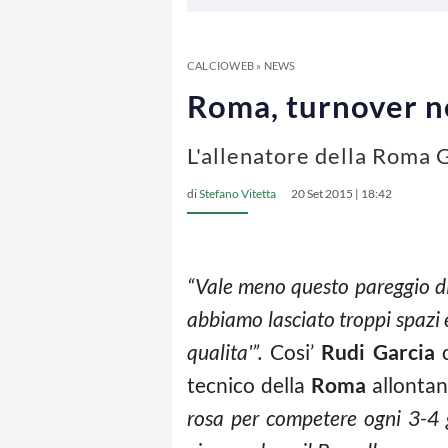
CALCIOWEB
»
NEWS
Roma, turnover ne
L'allenatore della Roma G
di
Stefano Vitetta
20 Set 2015 | 18:42
“Vale meno questo pareggio di 
abbiamo lasciato troppi spazi
qualita'”.
Cosi’
Rudi Garcia
c
tecnico della
Roma
allontana
rosa per competere ogni 3-4 g