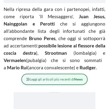
Nella ripresa della gara con i partenopei, infatti,
come riporta ‘Il Messaggero’,
Juan Jesus,
Nainggolan e Perotti
che si aggiungono
all’abbondante lista degli infortunati che già
comprende
Bruno Peres
, che oggi si sottoporrà
ad accertamenti:
possibile lesione al flessore della
coscia destra
),
Strootman
(lombalgia) e
Vermaelen
(pubalgia) che si sono sommati
a
Mario Rui
(ancora convalescente) e
Rudiger.
Leggi gli articoli più recenti di
News