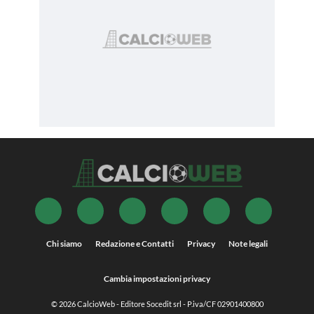
Chi siamo
Redazione e Contatti
Privacy
Note legali
Cambia impostazioni privacy
© 2026
CalcioWeb
- Editore Socedit srl - P.iva/CF 02901400800