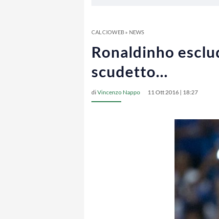
CALCIOWEB
»
NEWS
Ronaldinho esclud
scudetto…
di
Vincenzo Nappo
11 Ott 2016 | 18:27