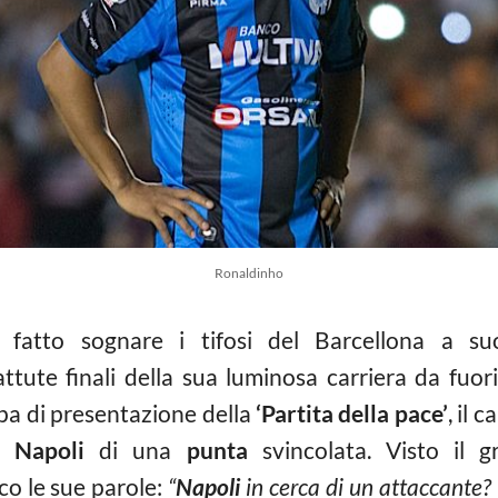
Ronaldinho
 fatto sognare i tifosi del Barcellona a s
ttute finali della sua luminosa carriera da fuori
pa di presentazione della
‘Partita della pace’
, il 
el
Napoli
di una
punta
svincolata. Visto il g
cco le sue parole:
“
Napoli
in cerca di un attaccante? 