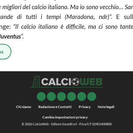
 migliori del calcio italiano. Ma io sono vecchio… Sa
rande di tutti i tempi (Maradona, ndr)”.
E sull
nge:
“Il calcio italiano è difficile, ma ci sono ta
Juventus
“.
ws
Chi siamo
Redazione e Contatti
Privacy
Note legali
Cambia impostazioni privacy
© 2026
CalcioWeb
- Editore Socedit srl - P.iva/CF 02901400800