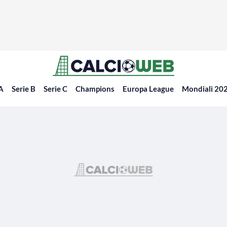
 A
Serie B
Serie C
Champions
Europa League
Mondiali 20